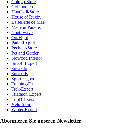
Galopp-Store
Golf and co
Handball-Store
House of Rugby
La sellerie de Maé
Made in Paradis
Nauti-wave
On-Fight
Padel-Expert
Pecheur-Store
Pet and Garden
Slowood Interior
Smash-Expert
Sneak'In
Sneakids
Sport is good
Training-Fit
Trek-Expert
Triathlon-Expert
TripNBikers
Vélo-Store
Winter-Expert
Abonnieren Sie unseren Newsletter