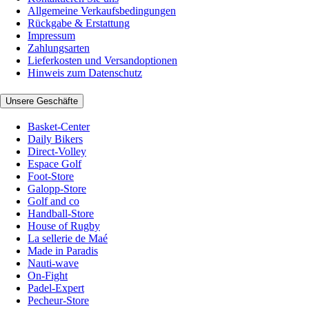
Allgemeine Verkaufsbedingungen
Rückgabe & Erstattung
Impressum
Zahlungsarten
Lieferkosten und Versandoptionen
Hinweis zum Datenschutz
Unsere Geschäfte
Basket-Center
Daily Bikers
Direct-Volley
Espace Golf
Foot-Store
Galopp-Store
Golf and co
Handball-Store
House of Rugby
La sellerie de Maé
Made in Paradis
Nauti-wave
On-Fight
Padel-Expert
Pecheur-Store