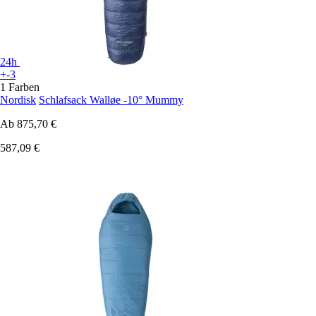
24h
+-3
1 Farben
Nordisk
Schlafsack Walløe -10° Mummy
Ab
875,70 €
587,09 €