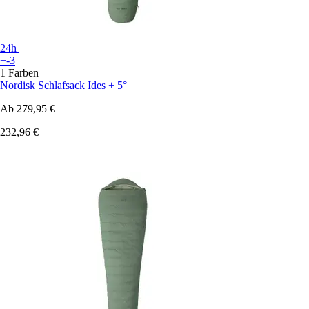
24h
+-3
1 Farben
Nordisk
Schlafsack Ides + 5°
Ab
279,95 €
232,96 €