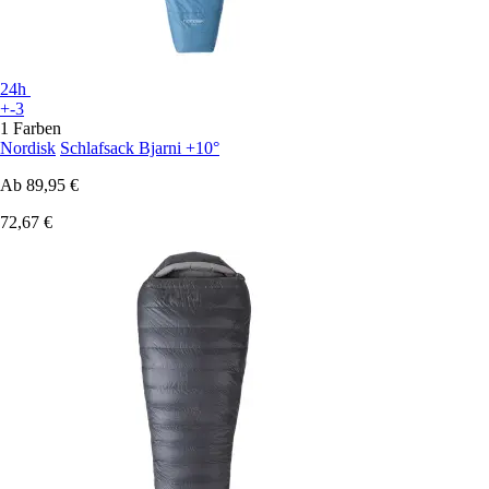
24h
+-3
1 Farben
Nordisk
Schlafsack Bjarni +10°
Ab
89,95 €
72,67 €