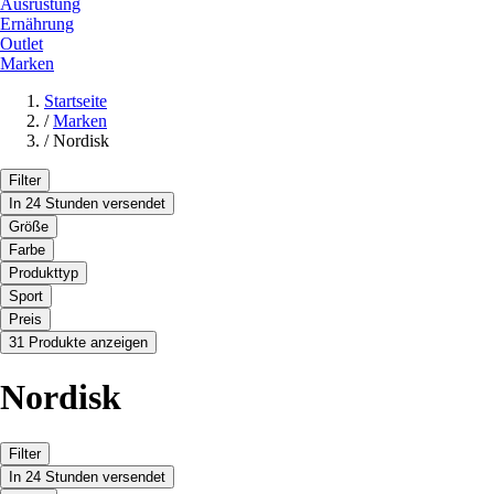
Ausrüstung
Ernährung
Outlet
Marken
Startseite
/
Marken
/
Nordisk
Filter
In 24 Stunden versendet
Größe
Farbe
Produkttyp
Sport
Preis
31 Produkte anzeigen
Nordisk
Filter
In 24 Stunden versendet