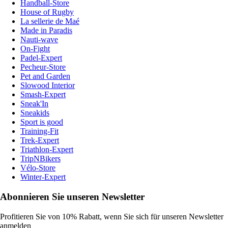
Handball-Store
House of Rugby
La sellerie de Maé
Made in Paradis
Nauti-wave
On-Fight
Padel-Expert
Pecheur-Store
Pet and Garden
Slowood Interior
Smash-Expert
Sneak'In
Sneakids
Sport is good
Training-Fit
Trek-Expert
Triathlon-Expert
TripNBikers
Vélo-Store
Winter-Expert
Abonnieren Sie unseren Newsletter
Profitieren Sie von 10% Rabatt, wenn Sie sich für unseren Newsletter
anmelden