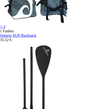
+-3
1 Farben
Spinera
SUP-Rucksack
35,52 €