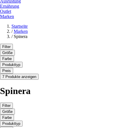
Ausrüstung
Ernährung
Outlet
Marken
Startseite
/
Marken
/
Spinera
Filter
Größe
Farbe
Produkttyp
Preis
7 Produkte anzeigen
Spinera
Filter
Größe
Farbe
Produkttyp