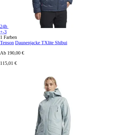
24h
+-3
1 Farben
Tenson
Daunenjacke TXlite Shibui
Ab
190,00 €
115,01 €