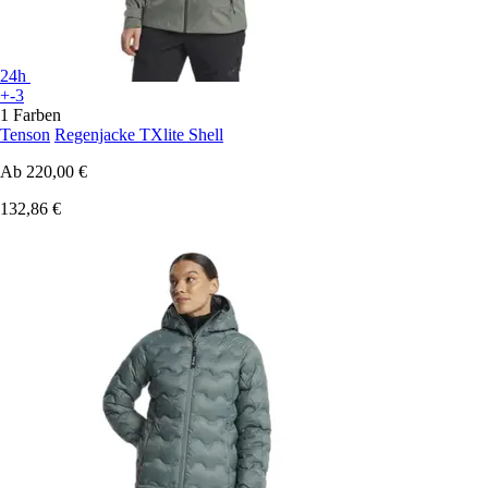
24h
+-3
1 Farben
Tenson
Regenjacke TXlite Shell
Ab
220,00 €
132,86 €