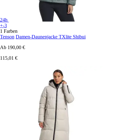
24h
+-3
1 Farben
Tenson
Damen-Daunenjacke TXlite Shibui
Ab
190,00 €
115,01 €