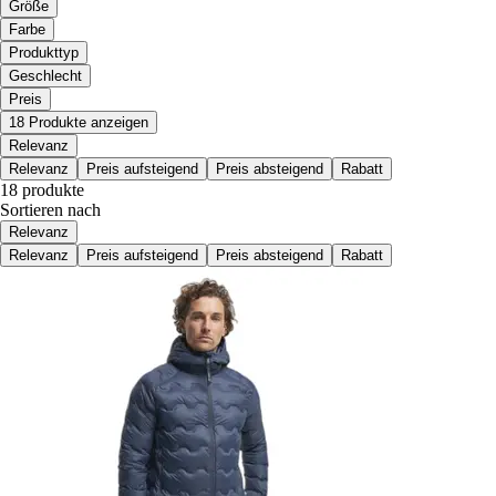
Größe
Farbe
Produkttyp
Geschlecht
Preis
18 Produkte anzeigen
Relevanz
Relevanz
Preis aufsteigend
Preis absteigend
Rabatt
18 produkte
Sortieren nach
Relevanz
Relevanz
Preis aufsteigend
Preis absteigend
Rabatt