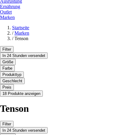
Ausrüstung
Ernährung
Outlet
Marken
Startseite
/
Marken
/
Tenson
Filter
In 24 Stunden versendet
Größe
Farbe
Produkttyp
Geschlecht
Preis
18 Produkte anzeigen
Tenson
Filter
In 24 Stunden versendet