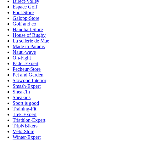
Direct-Volley
Espace Golf
Foot-Store
Galopp-Store
Golf and co
Handball-Store
House of Rugby
La sellerie de Maé
Made in Paradis
Nauti-wave
On-Fight
Padel-Expert
Pecheur-Store
Pet and Garden
Slowood Interior
Smash-Expert
Sneak'In
Sneakids
Sport is good
Training-Fit
Trek-Expert
Triathlon-Expert
TripNBikers
Vélo-Store
Winter-Expert