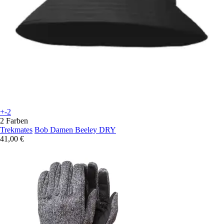
+-2
2 Farben
Trekmates
Bob Damen Beeley DRY
41,00 €