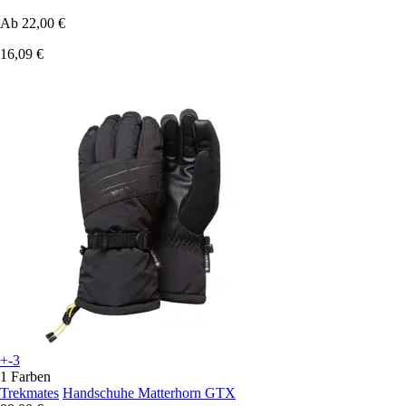
Ab
22,00 €
16,09 €
+-3
1 Farben
Trekmates
Handschuhe Matterhorn GTX