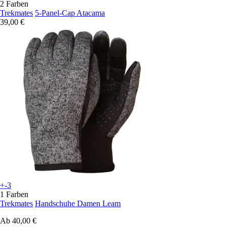
2 Farben
Trekmates
5-Panel-Cap Atacama
39,00 €
+-3
1 Farben
Trekmates
Handschuhe Damen Leam
Ab
40,00 €