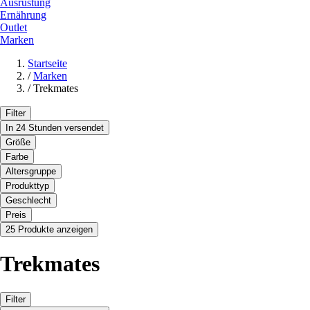
Ausrüstung
Ernährung
Outlet
Marken
Startseite
/
Marken
/
Trekmates
Filter
In 24 Stunden versendet
Größe
Farbe
Altersgruppe
Produkttyp
Geschlecht
Preis
25 Produkte anzeigen
Trekmates
Filter