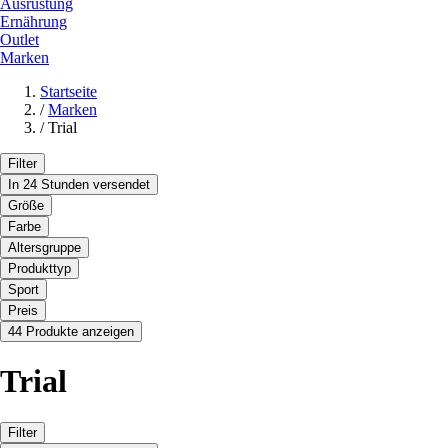
Ausrüstung
Ernährung
Outlet
Marken
Startseite
/
Marken
/
Trial
Filter
In 24 Stunden versendet
Größe
Farbe
Altersgruppe
Produkttyp
Sport
Preis
44 Produkte anzeigen
Trial
Filter