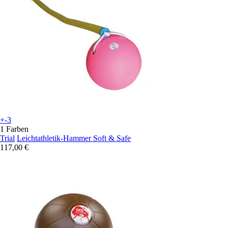
+-3
1 Farben
Trial
Leichtathletik-Hammer Soft & Safe
117,00 €