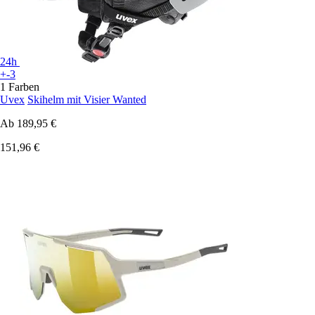
24h
+-3
1 Farben
Uvex
Skihelm mit Visier Wanted
Ab
189,95 €
151,96 €