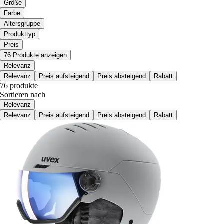
Größe
Farbe
Altersgruppe
Produkttyp
Preis
76 Produkte anzeigen
Relevanz
Relevanz
Preis aufsteigend
Preis absteigend
Rabatt
76 produkte
Sortieren nach
Relevanz
Relevanz
Preis aufsteigend
Preis absteigend
Rabatt