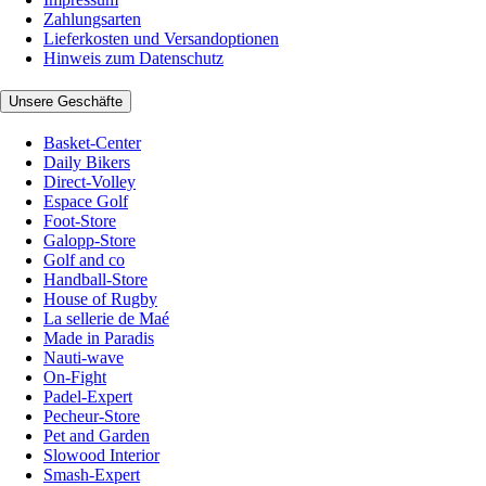
Zahlungsarten
Lieferkosten und Versandoptionen
Hinweis zum Datenschutz
Unsere Geschäfte
Basket-Center
Daily Bikers
Direct-Volley
Espace Golf
Foot-Store
Galopp-Store
Golf and co
Handball-Store
House of Rugby
La sellerie de Maé
Made in Paradis
Nauti-wave
On-Fight
Padel-Expert
Pecheur-Store
Pet and Garden
Slowood Interior
Smash-Expert