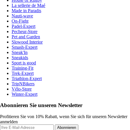
House of Rugby
La sellerie de Maé
Made in Paradis
Nauti-wave
On-Fight
Padel-Expert
Pecheur-Store
Pet and Garden
Slowood Interior
Smash-Expert
Sneak'In
Sneakids
Sport is good
Training-Fit
Trek-Expert
Triathlon-Expert
TripNBikers
Vélo-Store
Winter-Expert
Abonnieren Sie unseren Newsletter
Profitieren Sie von 10% Rabatt, wenn Sie sich für unseren Newsletter
anmelden
Abonnieren