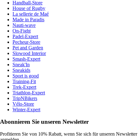
Handball-Store
House of Rugby
La sellerie de Maé
Made in Paradis
Nauti-wave
On-Fight
Padel-Expert
Pecheur-Store
Pet and Garden
Slowood Interior
Smash-Expert
Sneak'In
Sneakids
Sport is good
Training-Fit
Trek-Expert
Triathlon-Expert
TripNBikers
Vélo-Store
Winter-Expert
Abonnieren Sie unseren Newsletter
Profitieren Sie von 10% Rabatt, wenn Sie sich für unseren Newsletter
anmelden