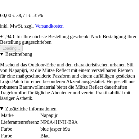
60,00 €
38,71 €
-35%
inkl. MwSt. zzgl.
Versandkosten
+1,94 €
für Ihre nächste Bestellung geschenkt
Nach Bestätigung Ihrer
Bestellung gutgeschrieben
Loading...
Beschreibung
Mischend das Outdoor-Erbe und den charakteristischen urbanen Stil
von Napapijri, ist die Mütze Reflect mit einem verstellbaren Riemen
für eine maßgeschneiderte Passform und einem auffälligen gestickten
Logo-Patch für einen besonderen Akzent ausgestattet. Hergestellt aus
robustem Baumwollmaterial bietet die Mütze Reflect dauerhaften
Tragekomfort für tägliche Abenteuer und vereint Praktikabilität mit
lässiger Ästhetik.
Zusätzliche Informationen
Marke
Napapijri
Lieferantenreferenz
NP0A4HNH-B9A
Farbe
blue jasper b9a
Farbe
Blau