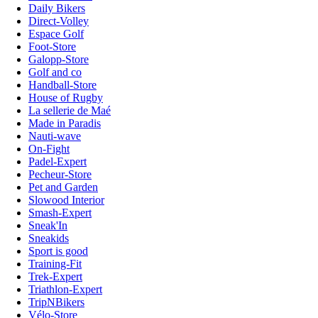
Daily Bikers
Direct-Volley
Espace Golf
Foot-Store
Galopp-Store
Golf and co
Handball-Store
House of Rugby
La sellerie de Maé
Made in Paradis
Nauti-wave
On-Fight
Padel-Expert
Pecheur-Store
Pet and Garden
Slowood Interior
Smash-Expert
Sneak'In
Sneakids
Sport is good
Training-Fit
Trek-Expert
Triathlon-Expert
TripNBikers
Vélo-Store