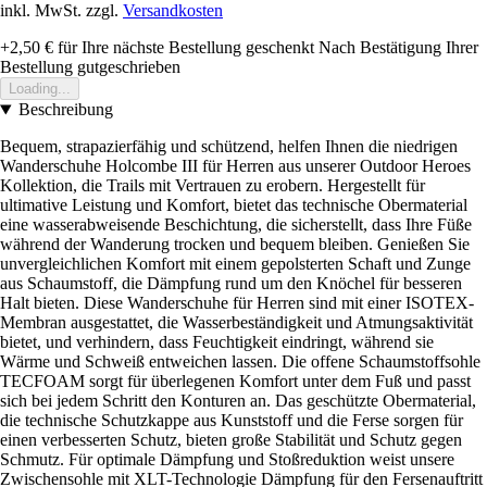
inkl. MwSt. zzgl.
Versandkosten
+2,50 €
für Ihre nächste Bestellung geschenkt
Nach Bestätigung Ihrer
Bestellung gutgeschrieben
Loading...
Beschreibung
Bequem, strapazierfähig und schützend, helfen Ihnen die niedrigen
Wanderschuhe Holcombe III für Herren aus unserer Outdoor Heroes
Kollektion, die Trails mit Vertrauen zu erobern. Hergestellt für
ultimative Leistung und Komfort, bietet das technische Obermaterial
eine wasserabweisende Beschichtung, die sicherstellt, dass Ihre Füße
während der Wanderung trocken und bequem bleiben. Genießen Sie
unvergleichlichen Komfort mit einem gepolsterten Schaft und Zunge
aus Schaumstoff, die Dämpfung rund um den Knöchel für besseren
Halt bieten. Diese Wanderschuhe für Herren sind mit einer ISOTEX-
Membran ausgestattet, die Wasserbeständigkeit und Atmungsaktivität
bietet, und verhindern, dass Feuchtigkeit eindringt, während sie
Wärme und Schweiß entweichen lassen. Die offene Schaumstoffsohle
TECFOAM sorgt für überlegenen Komfort unter dem Fuß und passt
sich bei jedem Schritt den Konturen an. Das geschützte Obermaterial,
die technische Schutzkappe aus Kunststoff und die Ferse sorgen für
einen verbesserten Schutz, bieten große Stabilität und Schutz gegen
Schmutz. Für optimale Dämpfung und Stoßreduktion weist unsere
Zwischensohle mit XLT-Technologie Dämpfung für den Fersenauftritt