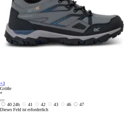
+3
Größe
*
40
24h
41
42
43
46
47
Dieses Feld ist erforderlich