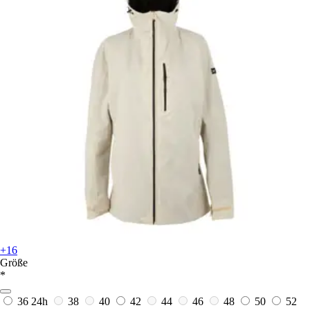
+16
Größe
*
36
24h
38
40
42
44
46
48
50
52