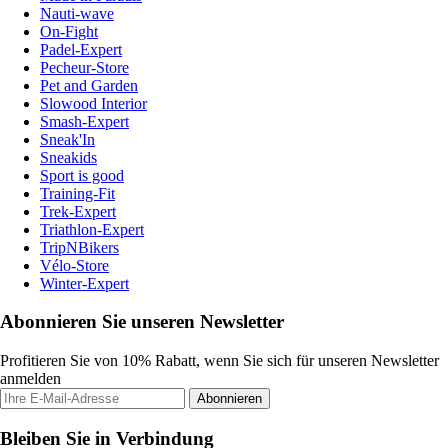
Nauti-wave
On-Fight
Padel-Expert
Pecheur-Store
Pet and Garden
Slowood Interior
Smash-Expert
Sneak'In
Sneakids
Sport is good
Training-Fit
Trek-Expert
Triathlon-Expert
TripNBikers
Vélo-Store
Winter-Expert
Abonnieren Sie unseren Newsletter
Profitieren Sie von 10% Rabatt, wenn Sie sich für unseren Newsletter
anmelden
Abonnieren
Bleiben Sie in Verbindung