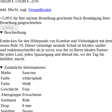
160,00 €
119,80 €
-25%
inkl. MwSt. zzgl.
Versandkosten
+5,99 €
für Ihre nächste Bestellung geschenkt
Nach Bestätigung Ihrer
Bestellung gutgeschrieben
Loading...
Beschreibung
Entdecken Sie den Höhepunkt von Komfort und Vielseitigkeit mit dem
neuen Ride 19. Dieser vielseitige neutrale Schuh ist leichter, sanfter
und reaktionsschneller als je zuvor, was ihn zu Ihrem idealen Partner
für jeden Lauf, jeden Spaziergang und überall hin, wo der Tag Sie
hinführt, macht.
Zusätzliche Informationen
Marke
Saucony
Farbe
white/splash
Farbe
Weiß
Geschlecht
Frau
Altersgruppe
Erwachsene
Sortiment
Ride
Drop
8 mm
Stabilität
Neutre