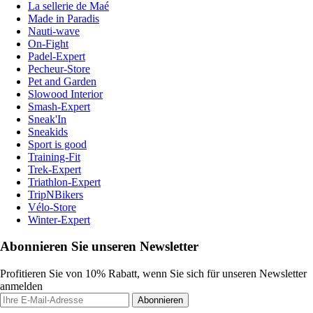
La sellerie de Maé
Made in Paradis
Nauti-wave
On-Fight
Padel-Expert
Pecheur-Store
Pet and Garden
Slowood Interior
Smash-Expert
Sneak'In
Sneakids
Sport is good
Training-Fit
Trek-Expert
Triathlon-Expert
TripNBikers
Vélo-Store
Winter-Expert
Abonnieren Sie unseren Newsletter
Profitieren Sie von 10% Rabatt, wenn Sie sich für unseren Newsletter
anmelden
Abonnieren