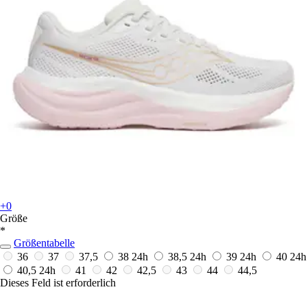
+0
Größe
*
Größentabelle
36
37
37,5
38
24h
38,5
24h
39
24h
40
24h
40,5
24h
41
42
42,5
43
44
44,5
Dieses Feld ist erforderlich