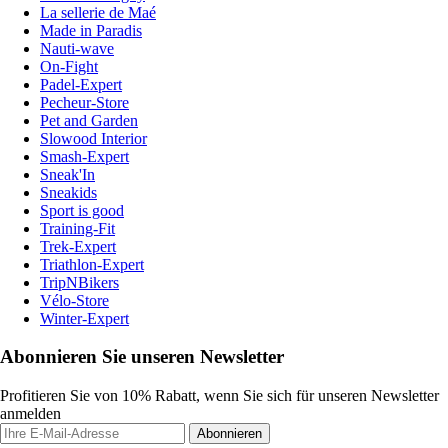
La sellerie de Maé
Made in Paradis
Nauti-wave
On-Fight
Padel-Expert
Pecheur-Store
Pet and Garden
Slowood Interior
Smash-Expert
Sneak'In
Sneakids
Sport is good
Training-Fit
Trek-Expert
Triathlon-Expert
TripNBikers
Vélo-Store
Winter-Expert
Abonnieren Sie unseren Newsletter
Profitieren Sie von 10% Rabatt, wenn Sie sich für unseren Newsletter
anmelden
Abonnieren