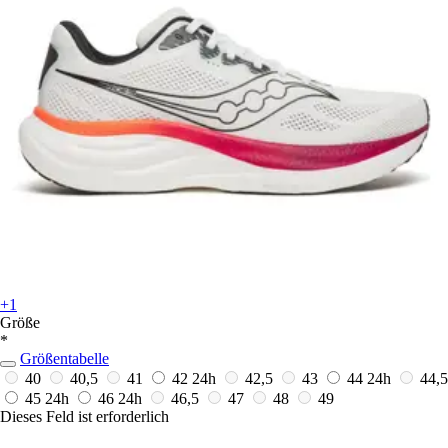
+1
Größe
*
Größentabelle
40
40,5
41
42
24h
42,5
43
44
24h
44,5
45
24h
46
24h
46,5
47
48
49
Dieses Feld ist erforderlich