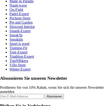
Made in Paradis
Nauti-wave
On-Fight
Padel-Expert
Pecheur-Store
Pet and Garden
Slowood Interior
Smash-Expert
Sneak'In
Sneakids
Sport is good
Training-Fit
Trek-Expert
Triathlon-Expert
TripNBikers
Vélo-Store
Winter-Expert
Abonnieren Sie unseren Newsletter
Profitieren Sie von 10% Rabatt, wenn Sie sich für unseren Newsletter
anmelden
Abonnieren
Bleiben Sie in Verbindung