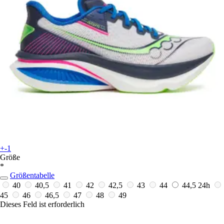
+-1
Größe
*
Größentabelle
40
40,5
41
42
42,5
43
44
44,5
24h
45
46
46,5
47
48
49
Dieses Feld ist erforderlich