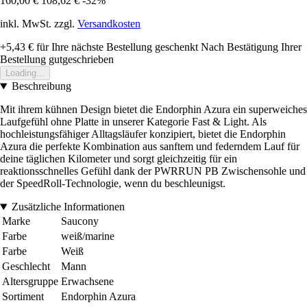
160,00 €
108,62 €
-32%
inkl. MwSt. zzgl.
Versandkosten
+5,43 €
für Ihre nächste Bestellung geschenkt
Nach Bestätigung Ihrer
Bestellung gutgeschrieben
Loading...
Beschreibung
Mit ihrem kühnen Design bietet die Endorphin Azura ein superweiches
Laufgefühl ohne Platte in unserer Kategorie Fast & Light. Als
hochleistungsfähiger Alltagsläufer konzipiert, bietet die Endorphin
Azura die perfekte Kombination aus sanftem und federndem Lauf für
deine täglichen Kilometer und sorgt gleichzeitig für ein
reaktionsschnelles Gefühl dank der PWRRUN PB Zwischensohle und
der SpeedRoll-Technologie, wenn du beschleunigst.
Zusätzliche Informationen
Marke
Saucony
Farbe
weiß/marine
Farbe
Weiß
Geschlecht
Mann
Altersgruppe
Erwachsene
Sortiment
Endorphin Azura