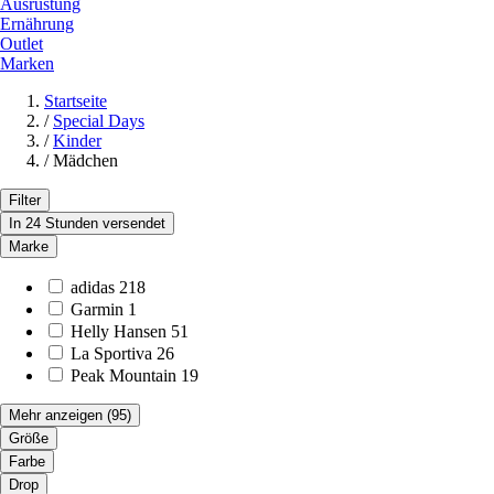
Ausrüstung
Ernährung
Outlet
Marken
Startseite
/
Special Days
/
Kinder
/
Mädchen
Filter
In 24 Stunden versendet
Marke
adidas
218
Garmin
1
Helly Hansen
51
La Sportiva
26
Peak Mountain
19
Mehr anzeigen
(95)
Größe
Farbe
Drop