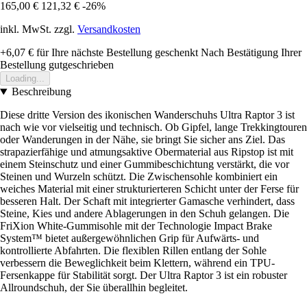
165,00 €
121,32 €
-26%
inkl. MwSt. zzgl.
Versandkosten
+6,07 €
für Ihre nächste Bestellung geschenkt
Nach Bestätigung Ihrer
Bestellung gutgeschrieben
Loading...
Beschreibung
Diese dritte Version des ikonischen Wanderschuhs Ultra Raptor 3 ist
nach wie vor vielseitig und technisch. Ob Gipfel, lange Trekkingtouren
oder Wanderungen in der Nähe, sie bringt Sie sicher ans Ziel. Das
strapazierfähige und atmungsaktive Obermaterial aus Ripstop ist mit
einem Steinschutz und einer Gummibeschichtung verstärkt, die vor
Steinen und Wurzeln schützt. Die Zwischensohle kombiniert ein
weiches Material mit einer strukturierteren Schicht unter der Ferse für
besseren Halt. Der Schaft mit integrierter Gamasche verhindert, dass
Steine, Kies und andere Ablagerungen in den Schuh gelangen. Die
FriXion White-Gummisohle mit der Technologie Impact Brake
System™ bietet außergewöhnlichen Grip für Aufwärts- und
kontrollierte Abfahrten. Die flexiblen Rillen entlang der Sohle
verbessern die Beweglichkeit beim Klettern, während ein TPU-
Fersenkappe für Stabilität sorgt. Der Ultra Raptor 3 ist ein robuster
Allroundschuh, der Sie überallhin begleitet.