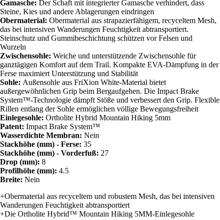
Gamasche:
Der Schaft mit integrierter Gamasche verhindert, dass
Steine, Kies und andere Ablagerungen eindringen
Obermaterial:
Obermaterial aus strapazierfähigem, recyceltem Mesh,
das bei intensiven Wanderungen Feuchtigkeit abtransportiert.
Steinschutz und Gummibeschichtung schützen vor Felsen und
Wurzeln
Zwischensohle:
Weiche und unterstützende Zwischensohle für
ganztägigen Komfort auf dem Trail. Kompakte EVA-Dämpfung in der
Ferse maximiert Unterstützung und Stabilität
Sohle:
Außensohle aus FriXion White-Material bietet
außergewöhnlichen Grip beim Bergaufgehen. Die Impact Brake
System™-Technologie dämpft Stöße und verbessert den Grip. Flexible
Rillen entlang der Sohle ermöglichen völlige Bewegungsfreiheit
Einlegesohle:
Ortholite Hybrid Mountain Hiking 5mm
Patent:
Impact Brake System™
Wasserdichte Membran:
Nein
Stackhöhe (mm) - Ferse:
35
Stackhöhe (mm) - Vorderfuß:
27
Drop (mm):
8
Profilhöhe (mm):
4.5
Breite:
Nein
+Obermaterial aus recyceltem und robustem Mesh, das bei intensiven
Wanderungen Feuchtigkeit abtransportiert
+Die Ortholite Hybrid™ Mountain Hiking 5MM-Einlegesohle