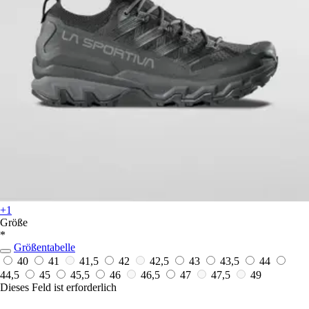
+1
Größe
*
Größentabelle
40
41
41,5
42
42,5
43
43,5
44
44,5
45
45,5
46
46,5
47
47,5
49
Dieses Feld ist erforderlich