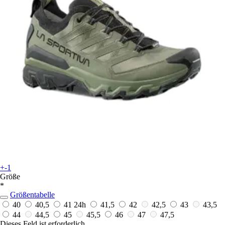
+-1
Größe
*
Größentabelle
40
40,5
41
24h
41,5
42
42,5
43
43,5
44
44,5
45
45,5
46
47
47,5
Dieses Feld ist erforderlich