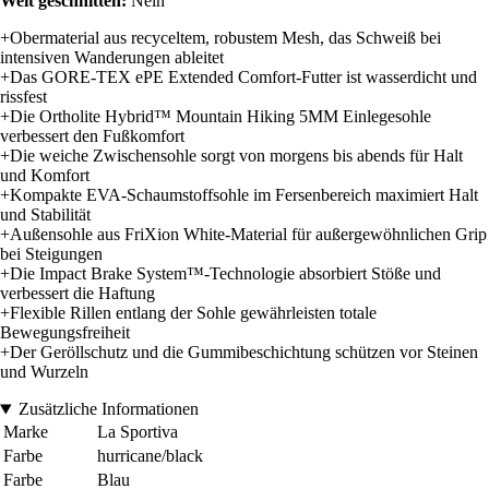
Weit geschnitten:
Nein
+Obermaterial aus recyceltem, robustem Mesh, das Schweiß bei
intensiven Wanderungen ableitet
+Das GORE-TEX ePE Extended Comfort-Futter ist wasserdicht und
rissfest
+Die Ortholite Hybrid™ Mountain Hiking 5MM Einlegesohle
verbessert den Fußkomfort
+Die weiche Zwischensohle sorgt von morgens bis abends für Halt
und Komfort
+Kompakte EVA-Schaumstoffsohle im Fersenbereich maximiert Halt
und Stabilität
+Außensohle aus FriXion White-Material für außergewöhnlichen Grip
bei Steigungen
+Die Impact Brake System™-Technologie absorbiert Stöße und
verbessert die Haftung
+Flexible Rillen entlang der Sohle gewährleisten totale
Bewegungsfreiheit
+Der Geröllschutz und die Gummibeschichtung schützen vor Steinen
und Wurzeln
Zusätzliche Informationen
Marke
La Sportiva
Farbe
hurricane/black
Farbe
Blau