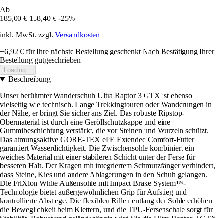
Ab
185,00 €
138,40 €
-25%
inkl. MwSt. zzgl.
Versandkosten
+6,92 €
für Ihre nächste Bestellung geschenkt
Nach Bestätigung Ihrer
Bestellung gutgeschrieben
Loading...
Beschreibung
Unser berühmter Wanderschuh Ultra Raptor 3 GTX ist ebenso
vielseitig wie technisch. Lange Trekkingtouren oder Wanderungen in
der Nähe, er bringt Sie sicher ans Ziel. Das robuste Ripstop-
Obermaterial ist durch eine Geröllschutzkappe und eine
Gummibeschichtung verstärkt, die vor Steinen und Wurzeln schützt.
Das atmungsaktive GORE-TEX ePE Extended Comfort-Futter
garantiert Wasserdichtigkeit. Die Zwischensohle kombiniert ein
weiches Material mit einer stabileren Schicht unter der Ferse für
besseren Halt. Der Kragen mit integriertem Schmutzfänger verhindert,
dass Steine, Kies und andere Ablagerungen in den Schuh gelangen.
Die FriXion White Außensohle mit Impact Brake System™-
Technologie bietet außergewöhnlichen Grip für Aufstieg und
kontrollierte Abstiege. Die flexiblen Rillen entlang der Sohle erhöhen
die Beweglichkeit beim Klettern, und die TPU-Fersenschale sorgt für