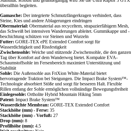
Stabilität. Robust und geländegängig wird Sie die Ultra Raptor 3 GTX
überallhin begleiten.
Gamasche:
Der integrierte Schmutzfängerkragen verhindert, dass
Steine, Kies und andere Ablagerungen eindringen
Obermaterial:
Obermaterial aus recyceltem, strapazierfähigem Mesh,
das Schweiß bei intensiven Wanderungen ableitet. Gummikappe und -
beschichtung schützen vor Steinen und Wurzeln
Futter:
GORE-TEX ePE Extended Comfort sorgt für
Wasserdichtigkeit und Rissfestigkeit
Zwischensohle:
Weiche und stützende Zwischensohle, die den ganzen
Tag über Komfort auf dem Wanderweg bietet. Kompakte EVA-
Schaumstoffsohle im Fersenbereich maximiert Unterstützung und
Stabilität
Sohle:
Die Außensohle aus FriXion White-Material bietet
hervorragende Traktion bei Steigungen. Die Impact Brake System™-
Technologie absorbiert Stöße und sorgt für besseren Halt. Flexible
Rillen entlang der Sohle ermöglichen vollständige Bewegungsfreiheit
Einlegesohle:
Ortholite Hybrid Mountain Hiking 5mm
Patent:
Impact Brake System™
Wasserdichte Membran:
GORE-TEX Extended Comfort
Stackhöhe (mm) - Ferse:
35
Stackhöhe (mm) - Vorfuß:
27
Drop (mm):
8
Profilhöhe (mm):
4.5