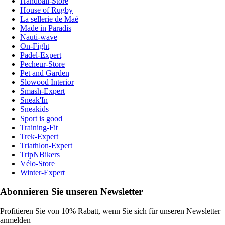
Handball-Store
House of Rugby
La sellerie de Maé
Made in Paradis
Nauti-wave
On-Fight
Padel-Expert
Pecheur-Store
Pet and Garden
Slowood Interior
Smash-Expert
Sneak'In
Sneakids
Sport is good
Training-Fit
Trek-Expert
Triathlon-Expert
TripNBikers
Vélo-Store
Winter-Expert
Abonnieren Sie unseren Newsletter
Profitieren Sie von 10% Rabatt, wenn Sie sich für unseren Newsletter
anmelden