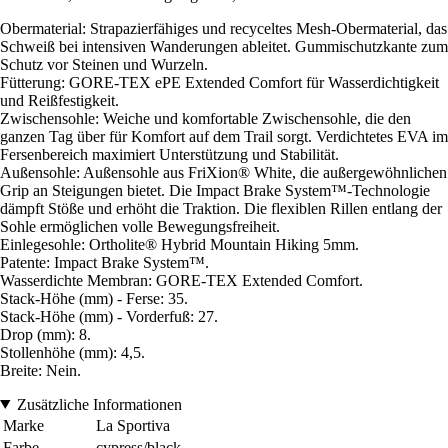
Obermaterial: Strapazierfähiges und recyceltes Mesh-Obermaterial, das
Schweiß bei intensiven Wanderungen ableitet. Gummischutzkante zum
Schutz vor Steinen und Wurzeln.
Fütterung: GORE-TEX ePE Extended Comfort für Wasserdichtigkeit
und Reißfestigkeit.
Zwischensohle: Weiche und komfortable Zwischensohle, die den
ganzen Tag über für Komfort auf dem Trail sorgt. Verdichtetes EVA im
Fersenbereich maximiert Unterstützung und Stabilität.
Außensohle: Außensohle aus FriXion® White, die außergewöhnlichen
Grip an Steigungen bietet. Die Impact Brake System™-Technologie
dämpft Stöße und erhöht die Traktion. Die flexiblen Rillen entlang der
Sohle ermöglichen volle Bewegungsfreiheit.
Einlegesohle: Ortholite® Hybrid Mountain Hiking 5mm.
Patente: Impact Brake System™.
Wasserdichte Membran: GORE-TEX Extended Comfort.
Stack-Höhe (mm) - Ferse: 35.
Stack-Höhe (mm) - Vorderfuß: 27.
Drop (mm): 8.
Stollenhöhe (mm): 4,5.
Breite: Nein.
Zusätzliche Informationen
Marke
La Sportiva
Farbe
cypress/black