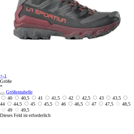
+-1
Größe
*
Größentabelle
40
40,5
41
41,5
42
42,5
43
43,5
44
44,5
45
45,5
46
46,5
47
47,5
48,5
49
49,5
Dieses Feld ist erforderlich