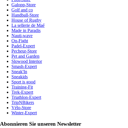
Galopp-Store
Golf and co
Handball-Store
House of Rugby
La sellerie de Maé
Made in Paradis
Nauti-wave
On-Fight
Padel-Expert
Pecheur-Store
Pet and Garden
Slowood Interior
Smash-Expert
Sneak'In
Sneakids
Sport is good
Training-Fit
Trek-Expert
Triathlon-Expert
TripNBikers
Vélo-Store
Winter-Expert
Abonnieren Sie unseren Newsletter