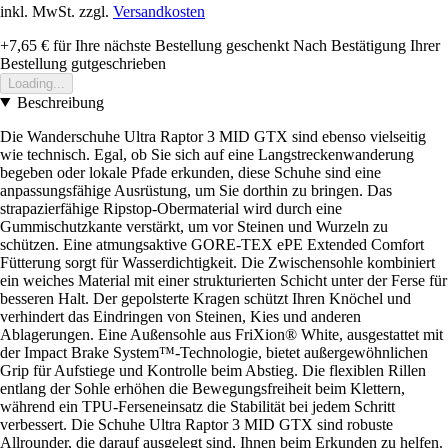
inkl. MwSt. zzgl.
Versandkosten
+7,65 €
für Ihre nächste Bestellung geschenkt
Nach Bestätigung Ihrer
Bestellung gutgeschrieben
Loading...
Beschreibung
Die Wanderschuhe Ultra Raptor 3 MID GTX sind ebenso vielseitig
wie technisch. Egal, ob Sie sich auf eine Langstreckenwanderung
begeben oder lokale Pfade erkunden, diese Schuhe sind eine
anpassungsfähige Ausrüstung, um Sie dorthin zu bringen. Das
strapazierfähige Ripstop-Obermaterial wird durch eine
Gummischutzkante verstärkt, um vor Steinen und Wurzeln zu
schützen. Eine atmungsaktive GORE-TEX ePE Extended Comfort
Fütterung sorgt für Wasserdichtigkeit. Die Zwischensohle kombiniert
ein weiches Material mit einer strukturierten Schicht unter der Ferse für
besseren Halt. Der gepolsterte Kragen schützt Ihren Knöchel und
verhindert das Eindringen von Steinen, Kies und anderen
Ablagerungen. Eine Außensohle aus FriXion® White, ausgestattet mit
der Impact Brake System™-Technologie, bietet außergewöhnlichen
Grip für Aufstiege und Kontrolle beim Abstieg. Die flexiblen Rillen
entlang der Sohle erhöhen die Bewegungsfreiheit beim Klettern,
während ein TPU-Ferseneinsatz die Stabilität bei jedem Schritt
verbessert. Die Schuhe Ultra Raptor 3 MID GTX sind robuste
Allrounder, die darauf ausgelegt sind, Ihnen beim Erkunden zu helfen.