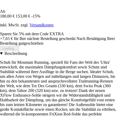
Ab
180,00 €
153,00 €
-15%
inkl. MwSt. zzgl.
Versandkosten
Sparen Sie 5%
mit dem Code
EXTRA
+7,65 €
für Ihre nächste Bestellung geschenkt
Nach Bestätigung Ihrer
Bestellung gutgeschrieben
Loading...
Beschreibung
Schuh für Mountain Running, speziell für Fans der Welt des 'Ultra'
entwickelt, die maximalen Dämpfungskomfort sowie Schutz und
Stabilität während ihrer Ausflüge in die Berge suchen. Idealer Schuh,
um allen Arten von Wegen auf mittellangen und langen Distanzen, bis
hin zu den bekanntesten und anspruchsvollsten Trailrunning-Rennen
der Welt, wie dem Tor Des Geants (330 km), dem Swiss Peak (360
km), dem Tahoe 200 (320 km) usw. zu trotzen! Dank der neuen
XFlow Endurance-Sohle steigern wir die Widerstandsfähigkeit und
Haltbarkeit der Dämpfung, um das gleiche Komfortgefühl vom ersten
bis zum letzten Kilometer zu garantieren! Die Außensohle bietet eine
große Kontaktfläche sowie einen Rocker, um die Stabilität zu erhöhen,
während die bi-komponenten FriXion Red-Sohle das perfekte