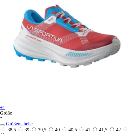
+1
Größe
*
Größentabelle
38,5
39
39,5
40
40,5
41
41,5
42