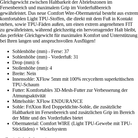
Gleichgewicht zwischen Haltbarkeit der Abriebszonen im
Fersenbereich und maximalem Grip im Vorderfußbereich
gewährleistet. Das neue Comfort Wire-Obermaterial besteht aus extrem
komfortablen Light TPU-Stoffen, die direkt mit dem Fuß in Kontakt
stehen, sowie TPU-Fäden außen, um einen extrem angenehmen FIT
zu gewährleisten, während gleichzeitig ein hervorragender Halt bleibt,
das perfekte Gleichgewicht für maximalen Komfort und Unterstützung
bei Ihren langen und anspruchsvollen Ausflügen!
Sohlenhöhe (mm) - Ferse: 37
Sohlenhöhe (mm) - Vorderfuß: 31
Drop (mm): 6
Stollenhöhe (mm): 4
Breite: Nein
Innensohle: XFlow 5mm mit 100% recyceltem superkritischen
TPU-Schaum
Futter: Komfortables 3D-Mesh-Futter zur Verbesserung der
Atmungsaktivität
Mittelsohle: XFlow ENDURANCE
Sohle: FriXion Red Doppeldichte-Sohle, die zusätzliche
Haltbarkeit im Fersenbereich und zusätzlichen Grip im Bereich
der Mitte und des Vorderfußes bietet
Obermaterial: Comfort WIRE (Light TPU-Gewebe mit TPU-
Stickfäden) + Wickelsystem