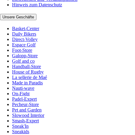
Hinweis zum Datenschutz
Unsere Geschäfte
Basket-Center
Daily Bikers
Direct-Volley
Espace Golf
Foot-Store
Galopp-Store
Golf and co
Handball-Store
House of Rugby
La sellerie de Maé
Made in Paradis
Nauti-wave
On-Fight
Padel-Expert
Pecheur-Store
Pet and Garden
Slowood Interior
Smash-Expert
Sneak'In
Sneakids