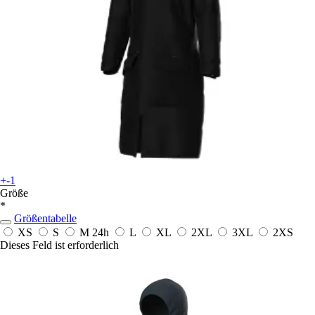
+-1
Größe
*
Größentabelle
XS
S
M
24h
L
XL
2XL
3XL
2XS
Dieses Feld ist erforderlich