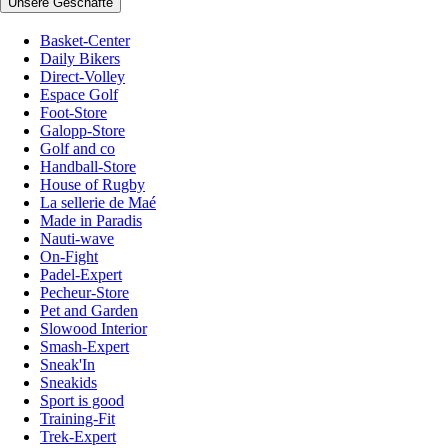
Unsere Geschäfte
Basket-Center
Daily Bikers
Direct-Volley
Espace Golf
Foot-Store
Galopp-Store
Golf and co
Handball-Store
House of Rugby
La sellerie de Maé
Made in Paradis
Nauti-wave
On-Fight
Padel-Expert
Pecheur-Store
Pet and Garden
Slowood Interior
Smash-Expert
Sneak'In
Sneakids
Sport is good
Training-Fit
Trek-Expert