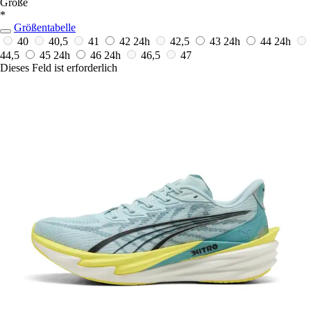
Größe
*
Größentabelle
40
40,5
41
42
24h
42,5
43
24h
44
24h
44,5
45
24h
46
24h
46,5
47
Dieses Feld ist erforderlich