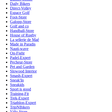
Daily Bikers
Direct-Volley
Espace Golf
Foot-Store
Galopp-Store
Golf and co
Handball-Store
House of Rugby
La sellerie de Maé
Made in Paradis
Nauti-wave
On-Fight
Padel-Expert
Pecheur-Store
Pet and Garden
Slowood Interior
Smash-Expert
Sneak'In
Sneakids
Sport is good
Training-Fit
Trek-Expert
Triathlon-Expert
TripNBikers
Vélo-Store