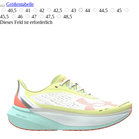
Größentabelle
40,5
41
42
42,5
43
44
44,5
45
45,5
46
47
47,5
48,5
Dieses Feld ist erforderlich