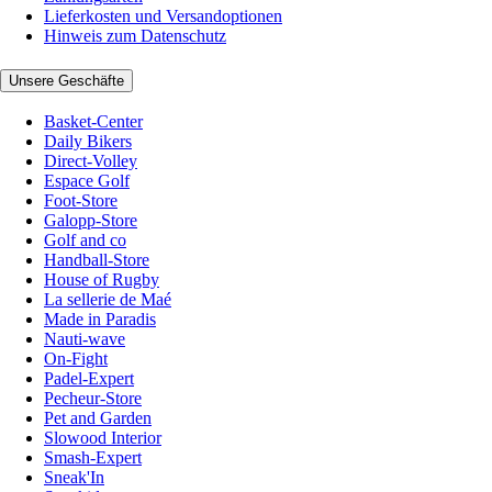
Lieferkosten und Versandoptionen
Hinweis zum Datenschutz
Unsere Geschäfte
Basket-Center
Daily Bikers
Direct-Volley
Espace Golf
Foot-Store
Galopp-Store
Golf and co
Handball-Store
House of Rugby
La sellerie de Maé
Made in Paradis
Nauti-wave
On-Fight
Padel-Expert
Pecheur-Store
Pet and Garden
Slowood Interior
Smash-Expert
Sneak'In