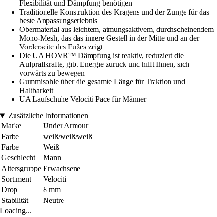
Flexibilität und Dämpfung benötigen
Traditionelle Konstruktion des Kragens und der Zunge für das
beste Anpassungserlebnis
Obermaterial aus leichtem, atmungsaktivem, durchscheinendem
Mono-Mesh, das das innere Gestell in der Mitte und an der
Vorderseite des Fußes zeigt
Die UA HOVR™ Dämpfung ist reaktiv, reduziert die
Aufprallkräfte, gibt Energie zurück und hilft Ihnen, sich
vorwärts zu bewegen
Gummisohle über die gesamte Länge für Traktion und
Haltbarkeit
UA Laufschuhe Velociti Pace für Männer
Zusätzliche Informationen
Marke
Under Armour
Farbe
weiß/weiß/weiß
Farbe
Weiß
Geschlecht
Mann
Altersgruppe
Erwachsene
Sortiment
Velociti
Drop
8 mm
Stabilität
Neutre
Loading...