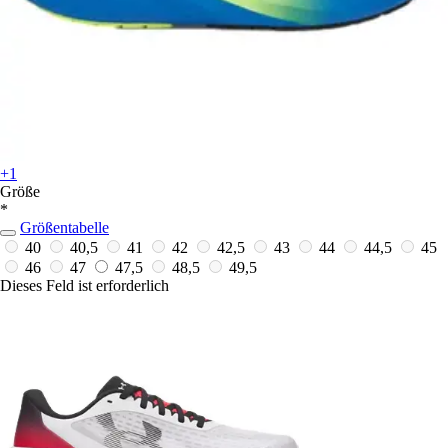
+1
Größe
*
Größentabelle
40
40,5
41
42
42,5
43
44
44,5
45
46
47
47,5
48,5
49,5
Dieses Feld ist erforderlich