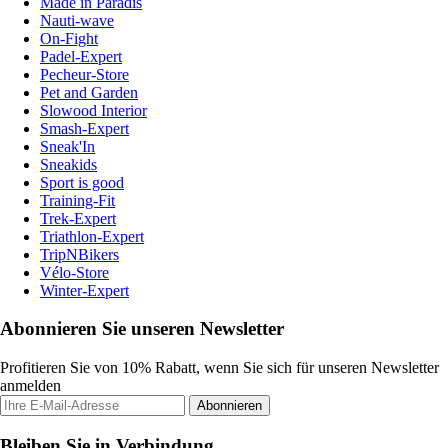
Made in Paradis
Nauti-wave
On-Fight
Padel-Expert
Pecheur-Store
Pet and Garden
Slowood Interior
Smash-Expert
Sneak'In
Sneakids
Sport is good
Training-Fit
Trek-Expert
Triathlon-Expert
TripNBikers
Vélo-Store
Winter-Expert
Abonnieren Sie unseren Newsletter
Profitieren Sie von 10% Rabatt, wenn Sie sich für unseren Newsletter
anmelden
Abonnieren
Bleiben Sie in Verbindung