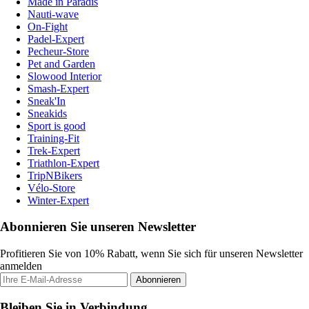
Made in Paradis
Nauti-wave
On-Fight
Padel-Expert
Pecheur-Store
Pet and Garden
Slowood Interior
Smash-Expert
Sneak'In
Sneakids
Sport is good
Training-Fit
Trek-Expert
Triathlon-Expert
TripNBikers
Vélo-Store
Winter-Expert
Abonnieren Sie unseren Newsletter
Profitieren Sie von 10% Rabatt, wenn Sie sich für unseren Newsletter
anmelden
Abonnieren
Bleiben Sie in Verbindung