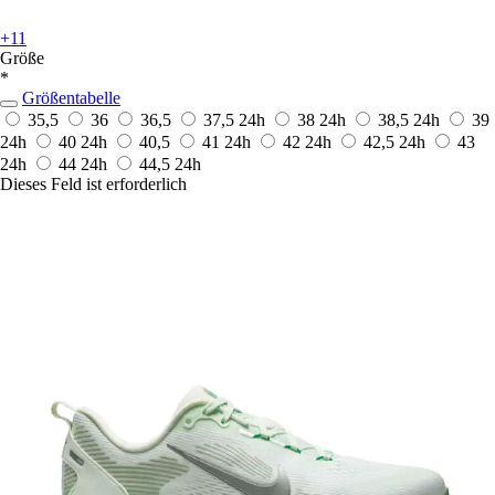
+11
Größe
*
Größentabelle
35,5
36
36,5
37,5
24h
38
24h
38,5
24h
39
24h
40
24h
40,5
41
24h
42
24h
42,5
24h
43
24h
44
24h
44,5
24h
Dieses Feld ist erforderlich