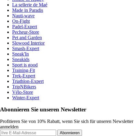
La sellerie de Maé
Made in Paradis
Nauti-wave
On-Fight
Padel-Expert
Pecheur-Store
Pet and Garden
Slowood Interior
Smash-Expert
Sneak'In
Sneakids
Sport is good
Training-Fit
Trek-Expert
Triathlon-Expert
TripNBikers
Vélo-Store
Winter-Expert
Abonnieren Sie unseren Newsletter
Profitieren Sie von 10% Rabatt, wenn Sie sich für unseren Newsletter
anmelden
Abonnieren