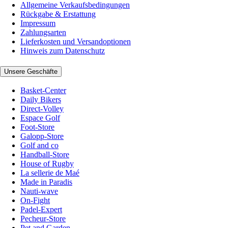
Allgemeine Verkaufsbedingungen
Rückgabe & Erstattung
Impressum
Zahlungsarten
Lieferkosten und Versandoptionen
Hinweis zum Datenschutz
Unsere Geschäfte
Basket-Center
Daily Bikers
Direct-Volley
Espace Golf
Foot-Store
Galopp-Store
Golf and co
Handball-Store
House of Rugby
La sellerie de Maé
Made in Paradis
Nauti-wave
On-Fight
Padel-Expert
Pecheur-Store
Pet and Garden