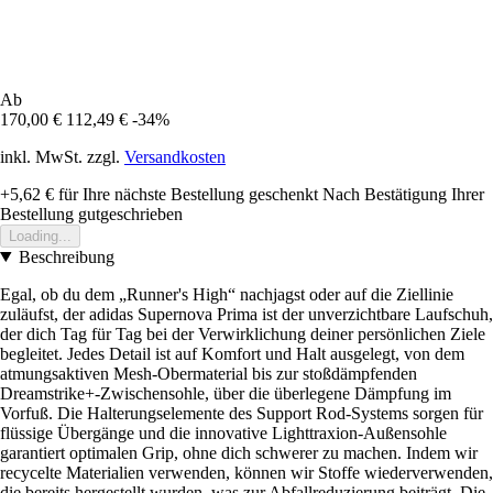
Ab
170,00 €
112,49 €
-34%
inkl. MwSt. zzgl.
Versandkosten
+5,62 €
für Ihre nächste Bestellung geschenkt
Nach Bestätigung Ihrer
Bestellung gutgeschrieben
Loading...
Beschreibung
Egal, ob du dem „Runner's High“ nachjagst oder auf die Ziellinie
zuläufst, der adidas Supernova Prima ist der unverzichtbare Laufschuh,
der dich Tag für Tag bei der Verwirklichung deiner persönlichen Ziele
begleitet. Jedes Detail ist auf Komfort und Halt ausgelegt, von dem
atmungsaktiven Mesh-Obermaterial bis zur stoßdämpfenden
Dreamstrike+-Zwischensohle, über die überlegene Dämpfung im
Vorfuß. Die Halterungselemente des Support Rod-Systems sorgen für
flüssige Übergänge und die innovative Lighttraxion-Außensohle
garantiert optimalen Grip, ohne dich schwerer zu machen. Indem wir
recycelte Materialien verwenden, können wir Stoffe wiederverwenden,
die bereits hergestellt wurden, was zur Abfallreduzierung beiträgt. Die