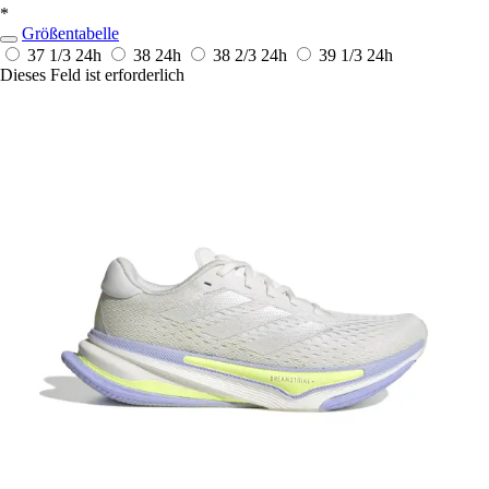
*
Größentabelle
37 1/3
24h
38
24h
38 2/3
24h
39 1/3
24h
Dieses Feld ist erforderlich