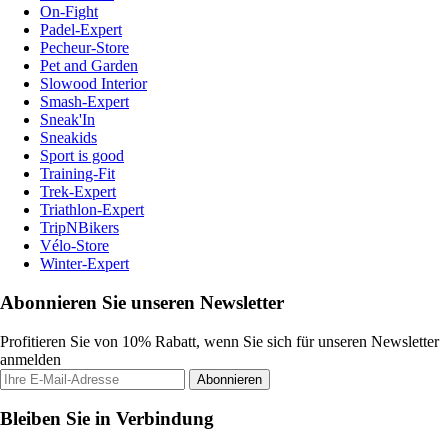
On-Fight
Padel-Expert
Pecheur-Store
Pet and Garden
Slowood Interior
Smash-Expert
Sneak'In
Sneakids
Sport is good
Training-Fit
Trek-Expert
Triathlon-Expert
TripNBikers
Vélo-Store
Winter-Expert
Abonnieren Sie unseren Newsletter
Profitieren Sie von 10% Rabatt, wenn Sie sich für unseren Newsletter
anmelden
Abonnieren
Bleiben Sie in Verbindung