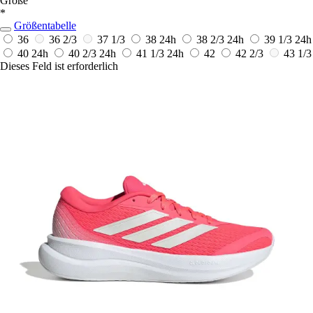
Größe
*
Größentabelle
36
36 2/3
37 1/3
38
24h
38 2/3
24h
39 1/3
24h
40
24h
40 2/3
24h
41 1/3
24h
42
42 2/3
43 1/3
Dieses Feld ist erforderlich