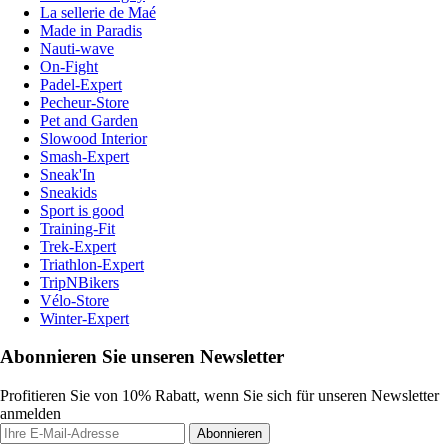
La sellerie de Maé
Made in Paradis
Nauti-wave
On-Fight
Padel-Expert
Pecheur-Store
Pet and Garden
Slowood Interior
Smash-Expert
Sneak'In
Sneakids
Sport is good
Training-Fit
Trek-Expert
Triathlon-Expert
TripNBikers
Vélo-Store
Winter-Expert
Abonnieren Sie unseren Newsletter
Profitieren Sie von 10% Rabatt, wenn Sie sich für unseren Newsletter
anmelden
Abonnieren