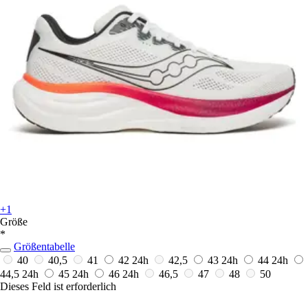
+1
Größe
*
Größentabelle
40
40,5
41
42
24h
42,5
43
24h
44
24h
44,5
24h
45
24h
46
24h
46,5
47
48
50
Dieses Feld ist erforderlich