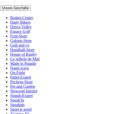
Unsere Geschäfte
Basket-Center
Daily Bikers
Direct-Volley
Espace Golf
Foot-Store
Galopp-Store
Golf and co
Handball-Store
House of Rugby
La sellerie de Maé
Made in Paradis
Nauti-wave
On-Fight
Padel-Expert
Pecheur-Store
Pet and Garden
Slowood Interior
Smash-Expert
Sneak'In
Sneakids
Sport is good
Training-Fit