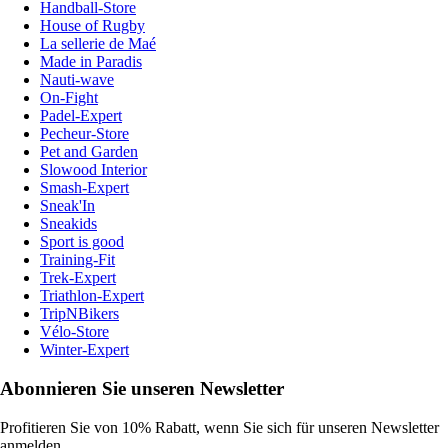
Handball-Store
House of Rugby
La sellerie de Maé
Made in Paradis
Nauti-wave
On-Fight
Padel-Expert
Pecheur-Store
Pet and Garden
Slowood Interior
Smash-Expert
Sneak'In
Sneakids
Sport is good
Training-Fit
Trek-Expert
Triathlon-Expert
TripNBikers
Vélo-Store
Winter-Expert
Abonnieren Sie unseren Newsletter
Profitieren Sie von 10% Rabatt, wenn Sie sich für unseren Newsletter
anmelden