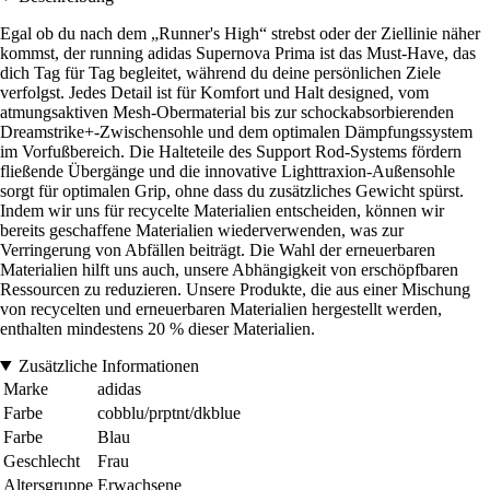
Egal ob du nach dem „Runner's High“ strebst oder der Ziellinie näher
kommst, der running adidas Supernova Prima ist das Must-Have, das
dich Tag für Tag begleitet, während du deine persönlichen Ziele
verfolgst. Jedes Detail ist für Komfort und Halt designed, vom
atmungsaktiven Mesh-Obermaterial bis zur schockabsorbierenden
Dreamstrike+-Zwischensohle und dem optimalen Dämpfungssystem
im Vorfußbereich. Die Halteteile des Support Rod-Systems fördern
fließende Übergänge und die innovative Lighttraxion-Außensohle
sorgt für optimalen Grip, ohne dass du zusätzliches Gewicht spürst.
Indem wir uns für recycelte Materialien entscheiden, können wir
bereits geschaffene Materialien wiederverwenden, was zur
Verringerung von Abfällen beiträgt. Die Wahl der erneuerbaren
Materialien hilft uns auch, unsere Abhängigkeit von erschöpfbaren
Ressourcen zu reduzieren. Unsere Produkte, die aus einer Mischung
von recycelten und erneuerbaren Materialien hergestellt werden,
enthalten mindestens 20 % dieser Materialien.
Zusätzliche Informationen
Marke
adidas
Farbe
cobblu/prptnt/dkblue
Farbe
Blau
Geschlecht
Frau
Altersgruppe
Erwachsene