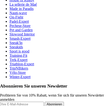
House of Rugby
La sellerie de Maé
Made in Paradis
Nauti-wave
On-Fight
Padel-Expert
Pecheur-Store
Pet and Garden
Slowood Interior
Smash-Expert
Sneak'In
Sneakids
Sport is good
Training-Fit
Trek-Expert
Triathlon-Expert
TripNBikers
Vélo-Store
Winter-Expert
Abonnieren Sie unseren Newsletter
Profitieren Sie von 10% Rabatt, wenn Sie sich für unseren Newsletter
anmelden
Abonnieren